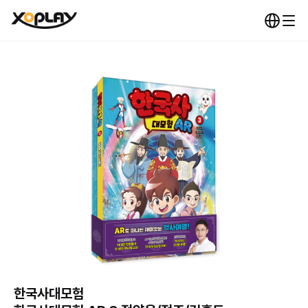
한국사대모험