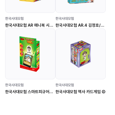
한국사대모험
한국사대모험
한국사대모험 AR 애니북 시리즈(1~5권세트)
한국사대모험 AR.4 김정호/김유신한국사대모험 AR.4 김정호/김유신
한국사대모험
한국사대모험
한국사대모험 스마트피규어&AR카드세트_허준
한국사대모험 역사 카드게임 ②