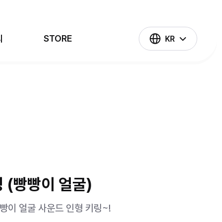
의
STORE
KR
나 혼자만 레벨업
슈퍼트론
태권히어로즈
넘버블록스
 (빵빵이 얼굴)
빵이 얼굴 사운드 인형 키링~!