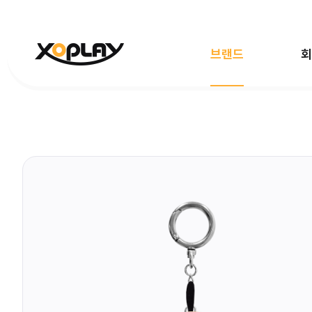
브랜드
회
전체보기
빵빵이
대탈출
마
엉덩이탐정
한국사대모험
레인보
데디베어