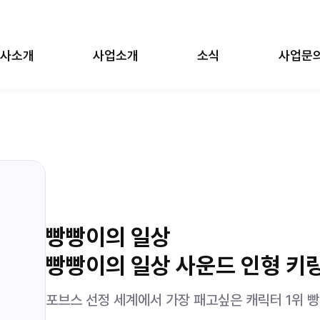
사소개
사업소개
소식
사업문
의 일상
SCP-X
법천자문
세기말 풋사과 보습학원
원피스
카비온
우 버블젬
장송의 프리렌
빵빵이의 일상
탑토이
림즈
빵빵이의 일상 사운드 인형 키링
포브스 선정 세계에서 가장 패고싶은 캐릭터 1위 빵