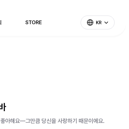
의
STORE
KR
나 혼자만 레벨업
슈퍼트론
태권히어로즈
넘버블록스
버바
걸 좋아해요—그만큼 당신을 사랑하기 때문이에요.