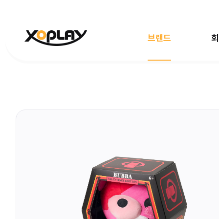
브랜드
회
전체보기
빵빵이
대탈출
마
엉덩이탐정
한국사대모험
레인보
데디베어