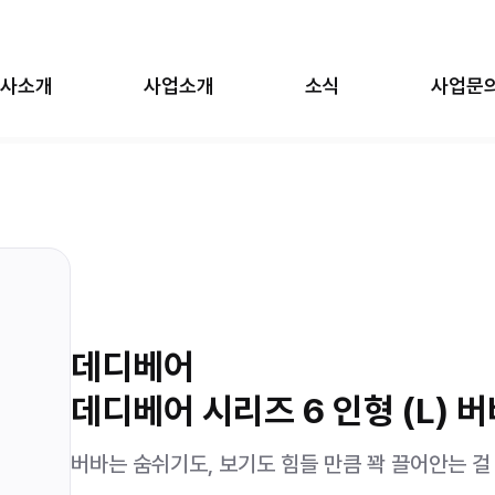
사소개
사업소개
소식
사업문
의 일상
SCP-X
법천자문
세기말 풋사과 보습학원
원피스
카비온
우 버블젬
장송의 프리렌
데디베어
탑토이
림즈
데디베어 시리즈 6 인형 (L) 
버바는 숨쉬기도, 보기도 힘들 만큼 꽉 끌어안는 