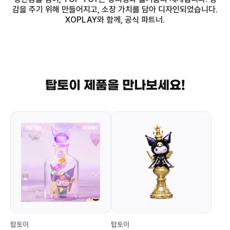
감을 주기 위해 만들어지고, 소장 가치를 담아 디자인되었습니다.
XOPLAY와 함께, 공식 파트너.
탑토이
제품을 만나보세요!
탑토이
탑토이