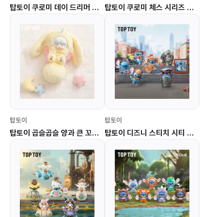
탑토이 쿠로미 데이 드리머 시리즈 피규어 블라인드 박스
탑토이 쿠로미 체스 시리즈 피규어 블라인드 박스
탑토이
탑토이
탑토이 곱슬곱슬 양과 큰 꼬리 친구들 블라인드 박스
탑토이 디즈니 스티치 시티 어드벤처 시리즈 피규어 블라인드 박스