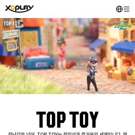
장난감을 넘어, TOP TOY는 창의성과 즐거움의 세계입니다. 영