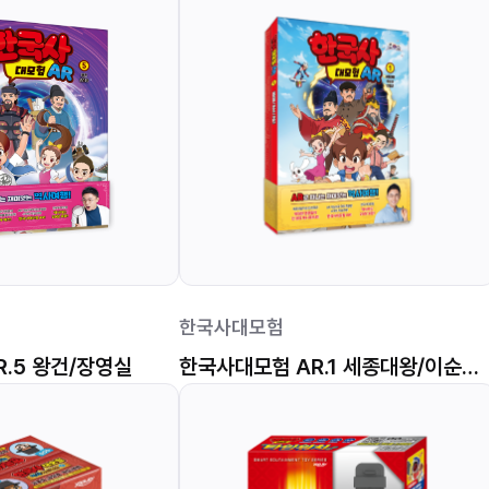
한국사대모험
.5 왕건/장영실
한국사대모험 AR.1 세종대왕/이순신/안중근