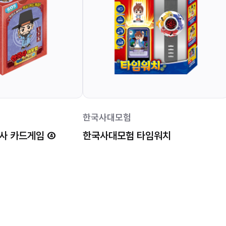
한국사대모험
사 카드게임 ④
한국사대모험 타임워치