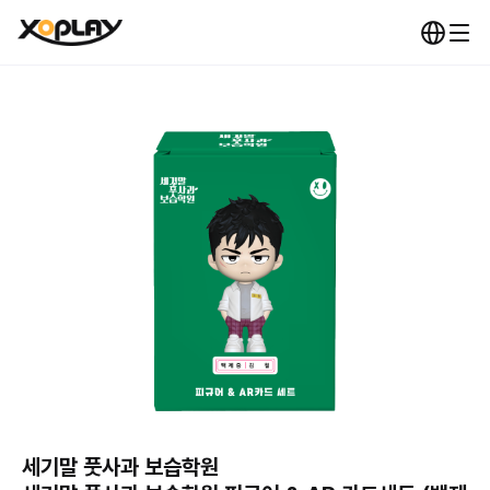
세기말 풋사과 보습학원