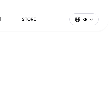
의
STORE
KR
나 혼자만 레벨업
슈퍼트론
태권히어로즈
넘버블록스
우