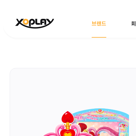
브랜드
회
전체보기
빵빵이
대탈출
마
엉덩이탐정
한국사대모험
레인보
데디베어