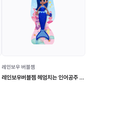
레인보우 버블젬
레인보우버블젬 헤엄치는 인어공주 인디고