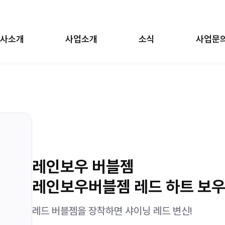
사소개
사업소개
소식
사업문
의 일상
SCP-X
법천자문
세기말 풋사과 보습학원
원피스
카비온
우 버블젬
장송의 프리렌
레인보우 버블젬
탑토이
림즈
레인보우버블젬 레드 하트 보
레드 버블젬을 장착하면 샤이닝 레드 변신!