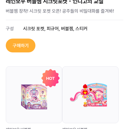
레인보우 버블젬 시크릿포켓 - 인디고의 교실
버블젬 장착! 시크릿 포켓 오픈! 공주들의 비밀대화를 즐겨봐!
구성
시크릿 포켓, 피규어, 버블젬, 스티커
구매하기
HOT