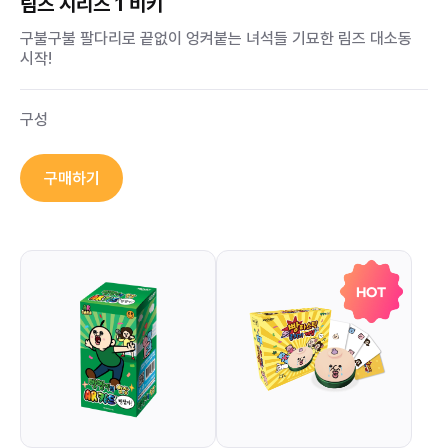
림즈 시리즈 1 비키
구불구불 팔다리로 끝없이 엉켜붙는 녀석들 기묘한 림즈 대소동
시작!
구성
구매하기
HOT