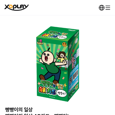
빵빵이의 일상