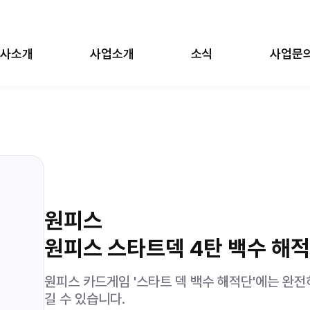
사소개
사업소개
소식
사업문
의 일상
SCP-X
법천자문
세기말 풋사과 보습학원
원피스
카비온
우 버블젬
장송의 프리렌
원피스
탑토이
림즈
원피스 스타트덱 4탄 백수 해적단
원피스 카드게임 '스타트 덱 백수 해적단'에는 완전
길 수 있습니다.