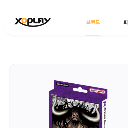
브랜드
회
전체보기
빵빵이
대탈출
마
엉덩이탐정
한국사대모험
레인보
데디베어