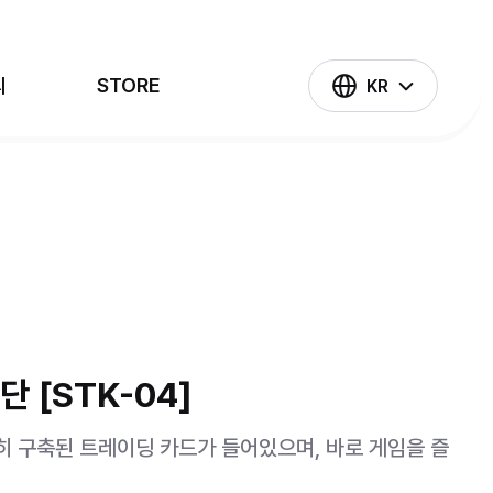
의
STORE
KR
나 혼자만 레벨업
슈퍼트론
태권히어로즈
넘버블록스
 [STK-04]
히 구축된 트레이딩 카드가 들어있으며, 바로 게임을 즐